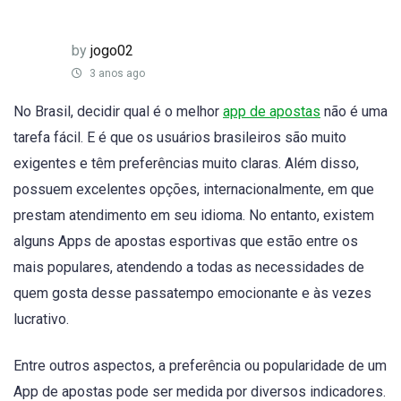
by
jogo02
3 anos ago
No Brasil, decidir qual é o melhor
app de apostas
não é uma
tarefa fácil. E é que os usuários brasileiros são muito
exigentes e têm preferências muito claras. Além disso,
possuem excelentes opções, internacionalmente, em que
prestam atendimento em seu idioma. No entanto, existem
alguns Apps de apostas esportivas que estão entre os
mais populares, atendendo a todas as necessidades de
quem gosta desse passatempo emocionante e às vezes
lucrativo.
Entre outros aspectos, a preferência ou popularidade de um
App de apostas pode ser medida por diversos indicadores.