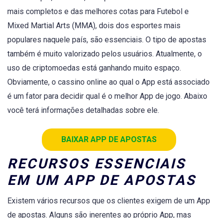
mais completos e das melhores cotas para Futebol e
Mixed Martial Arts (MMA), dois dos esportes mais
populares naquele país, são essenciais. O tipo de apostas
também é muito valorizado pelos usuários. Atualmente, o
uso de criptomoedas está ganhando muito espaço.
Obviamente, o cassino online ao qual o App está associado
é um fator para decidir qual é o melhor App de jogo. Abaixo
você terá informações detalhadas sobre ele.
BAIXAR APP DE APOSTAS
RECURSOS ESSENCIAIS
EM UM APP DE APOSTAS
Existem vários recursos que os clientes exigem de um App
de apostas. Alguns são inerentes ao próprio App, mas