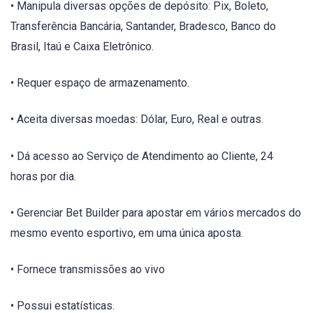
• Manipula diversas opções de depósito: Pix, Boleto,
Transferência Bancária, Santander, Bradesco, Banco do
Brasil, Itaú e Caixa Eletrônico.
• Requer espaço de armazenamento.
• Aceita diversas moedas: Dólar, Euro, Real e outras.
• Dá acesso ao Serviço de Atendimento ao Cliente, 24
horas por dia.
• Gerenciar Bet Builder para apostar em vários mercados do
mesmo evento esportivo, em uma única aposta.
• Fornece transmissões ao vivo
• Possui estatísticas.